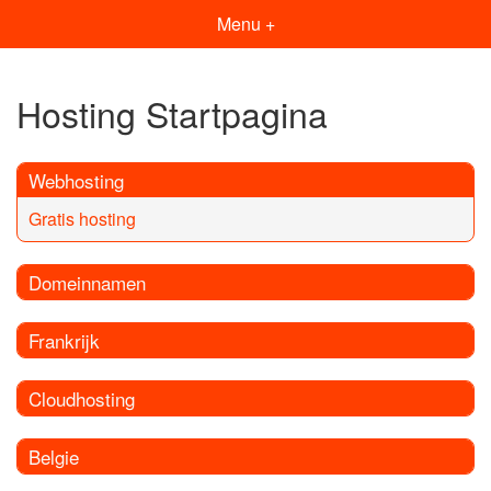
Menu +
Hosting Startpagina
Webhosting
Gratis hosting
Domeinnamen
Frankrijk
Cloudhosting
Belgie